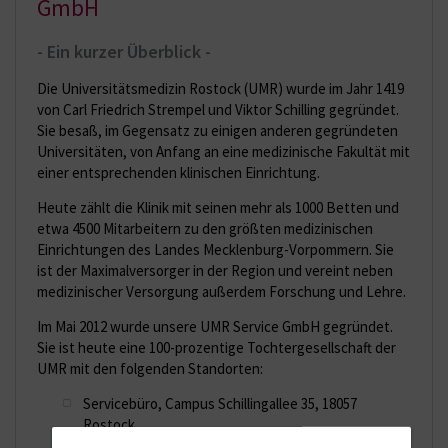
GmbH
- Ein kurzer Überblick -
Die Universitätsmedizin Rostock (UMR) wurde im Jahr 1419
von Carl Friedrich Strempel und Viktor Schilling gegründet.
Sie besaß, im Gegensatz zu einigen anderen gegründeten
Universitäten, von Anfang an eine medizinische Fakultät mit
einer entsprechenden klinischen Einrichtung.
Heute zählt die Klinik mit seinen mehr als 1000 Betten und
etwa 4500 Mitarbeitern zu den größten medizinischen
Einrichtungen des Landes Mecklenburg-Vorpommern. Sie
ist der Maximalversorger in der Region und vereint neben
medizinischer Versorgung außerdem Forschung und Lehre.
Im Mai 2012 wurde unsere UMR Service GmbH gegründet.
Sie ist heute eine 100-prozentige Tochtergesellschaft der
UMR mit den folgenden Standorten:
Servicebüro, Campus Schillingallee 35, 18057
Rostock
Speisenverteilzentrum (SVZ) in Neuendorf