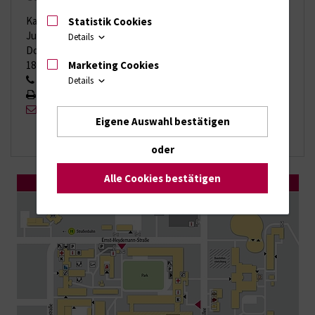
Karsten Wierig
Statistik Cookies
Juliane Kaufmann
Details
Doberaner Straße 142
Marketing Cookies
18057 Rostock
0381 494 5342
Details
0381 494 5350
umrservice{bei}umr-service.de
Eigene Auswahl bestätigen
oder
Alle Cookies bestätigen