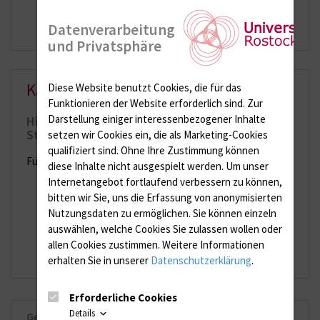
Cafeteria „Casino“ in Gehlsdorf
Datenverarbeitung
doc(k)seven im UNZ am Campus Schillingallee
und Privatsphäre
Karriere
Diese Website benutzt Cookies, die für das
Funktionieren der Website erforderlich sind.
Zur
Darstellung einiger interessenbezogener Inhalte
Hier finden Sie unsere aktuellen
Stellenangebote
setzen wir Cookies ein, die als Marketing-Cookies
qualifiziert sind. Ohne Ihre Zustimmung können
Für unser Speisenverteilzentrum in Broderstorf suchen wir:
diese Inhalte nicht ausgespielt werden.
Um unser
Internetangebot fortlaufend verbessern zu können,
Stellenangebot Service-Mitarbeiter / Küchenhilfe
bitten wir Sie, uns die Erfassung von anonymisierten
(m/w/d) für die Speisenportionierung
Nutzungsdaten zu ermöglichen.
Sie können einzeln
Stellenangebot Koch (m/w/d) für das Casino in
auswählen, welche Cookies Sie zulassen wollen oder
Gehlsdorf
allen Cookies zustimmen. Weitere Informationen
erhalten Sie in unserer
Datenschutzerklärung
.
Erforderliche Cookies
Details
Geschäftsführer